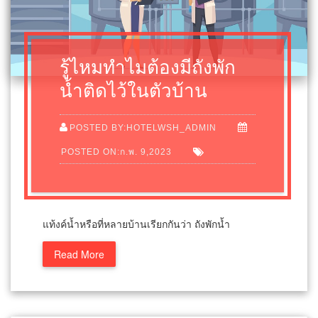
รู้ไหมทำไมต้องมีถังพัก
น้ำติดไว้ในตัวบ้าน
POSTED BY:HOTELWSH_ADMIN
POSTED ON:ก.พ. 9,2023
แท้งค์น้ำหรือที่หลายบ้านเรียกกันว่า ถังพักน้ำ
Read More