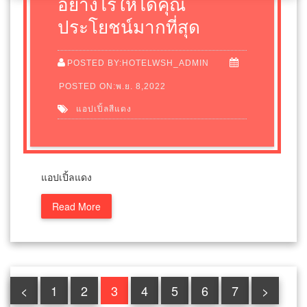
อย่างไรให้ได้คุณ
ประโยชน์มากที่สุด
POSTED BY:HOTELWSH_ADMIN
POSTED ON:พ.ย. 8,2022
แอปเปิ้ลสีแดง
แอปเปิ้ลแดง
Read More
<
1
2
3
4
5
6
7
>