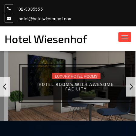
02-3335555
hotel@hotelwiesenhof.com
Hotel Wiesenhof
Toggl
navig
LUXURY HOTEL ROOMS
HOTEL ROOM`S WITH AWESOME
FACILITY