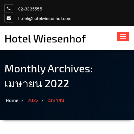
02-3335555
hotel@hotelwiesenhof.com
Hotel Wiesenhof
Toggl
navig
Monthly Archives:
เมษายน 2022
Home
2022
เมษายน