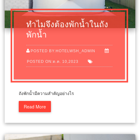
ทำไมจึงต้องพักน้ำในถัง
พักน้ำ
POSTED BY:HOTELWSH_ADMIN
POSTED ON:ต.ค. 10,2023
ถังพักน้ำมีความสำคัญอย่างไร
Read More