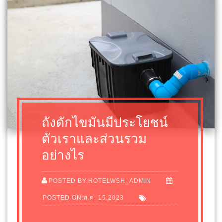
ถังดักไขมันมีประโยชน์
ตัวเราและส่วนรวม
อย่างไร
POSTED BY:HOTELWSH_ADMIN
POSTED ON:ส.ค. 15,2023