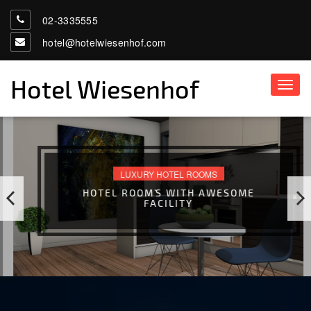
02-3335555
hotel@hotelwiesenhof.com
Hotel Wiesenhof
Toggl
navig
LUXURY HOTEL ROOMS
HOTEL ROOM`S WITH AWESOME
FACILITY