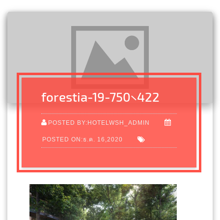
forestia-19-750×422
POSTED BY:HOTELWSH_ADMIN
POSTED ON:ธ.ค. 16,2020