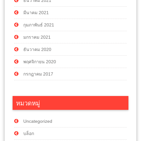
ธันวาคม 2021
มีนาคม 2021
กุมภาพันธ์ 2021
มกราคม 2021
ธันวาคม 2020
พฤศจิกายน 2020
กรกฎาคม 2017
หมวดหมู่
Uncategorized
บล็อก