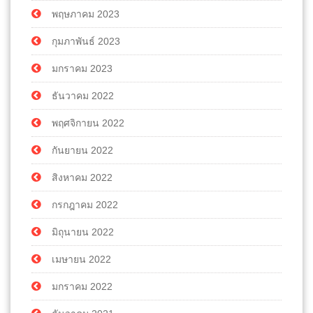
พฤษภาคม 2023
กุมภาพันธ์ 2023
มกราคม 2023
ธันวาคม 2022
พฤศจิกายน 2022
กันยายน 2022
สิงหาคม 2022
กรกฎาคม 2022
มิถุนายน 2022
เมษายน 2022
มกราคม 2022