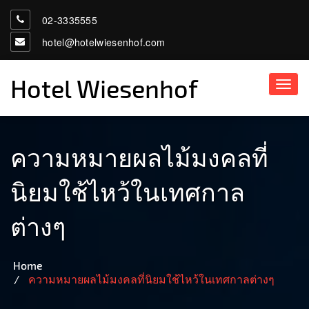
02-3335555
hotel@hotelwiesenhof.com
Hotel Wiesenhof
Toggl
navig
ความหมายผลไม้มงคลที่
นิยมใช้ไหว้ในเทศกาล
ต่างๆ
Home
ความหมายผลไม้มงคลที่นิยมใช้ไหว้ในเทศกาลต่างๆ