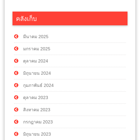
คลังเก็บ
มีนาคม 2025
มกราคม 2025
ตุลาคม 2024
มิถุนายน 2024
กุมภาพันธ์ 2024
ตุลาคม 2023
สิงหาคม 2023
กรกฎาคม 2023
มิถุนายน 2023