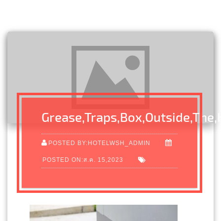
Grease,Traps,Box,Outside,The,
POSTED BY:HOTELWSH_ADMIN
POSTED ON:ส.ค. 15,2023