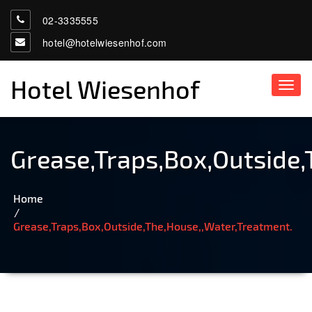
02-3335555
hotel@hotelwiesenhof.com
Hotel Wiesenhof
Toggl
navig
Grease,Traps,Box,Outside,
Home
Grease,Traps,Box,Outside,The,House,,Water,Treatment.