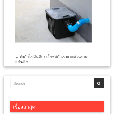
Post
←
ถังดักไขมันมีประโยชน์ตัวเราและส่วนรวม
อย่างไร
navigation
เรื่องล่าสุด