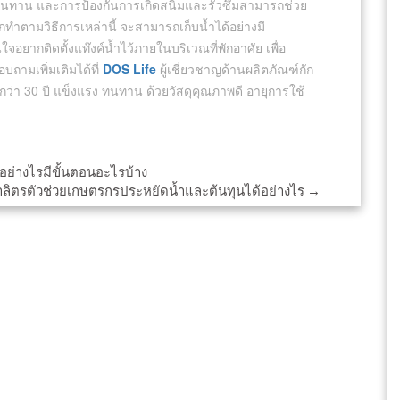
ที่ทนทาน และการป้องกันการเกิดสนิมและรั่วซึมสามารถช่วย
กทำตามวิธีการเหล่านี้ จะสามารถเก็บน้ำได้อย่างมี
อยากติดตั้งแท๊งค์น้ำไว้ภายในบริเวณที่พักอาศัย เพื่อ
ามเพิ่มเติมได้ที่
DOS Life
ผู้เชี่ยวชาญด้านผลิตภัณฑ์กัก
ว่า 30 ปี แข็งแรง ทนทาน ด้วยวัสดุคุณภาพดี อายุการใช้
มอย่างไรมีขั้นตอนอะไรบ้าง
้ำลิตรตัวช่วยเกษตรกรประหยัดน้ำและต้นทุนได้อย่างไร
→