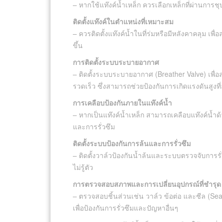
– หากใช้แท๊งค์น้ำเหล็ก ควรเลือกเหล็กที่ผ่านการชุบ
ติดตั้งแท๊งค์ในตำแหน่งที่เหมาะสม
– ควรติดตั้งแท๊งค์น้ำในที่ร่มหรือมีหลังคาคลุม เพื
ขึ้น
การติดตั้งระบบระบายอากาศ
– ติดตั้งระบบระบายอากาศ (Breather Valve) เพื่อ
รวดเร็ว ซึ่งสามารถช่วยป้องกันการเกิดแรงดันสูงที
การเคลือบป้องกันภายในแท๊งค์น้ำ
– หากเป็นแท๊งค์น้ำเหล็ก สามารถเคลือบแท๊งค์น้ำด้
และการรั่วซึม
ติดตั้งระบบป้องกันการล้นและการรั่วซึม
– ติดตั้งวาล์วป้องกันน้ำล้นและระบบตรวจจับการรั่
ไม่รู้ตัว
การตรวจสอบสภาพและการเปลี่ยนอุปกรณ์ที่ชำรุด
– ตรวจสอบชิ้นส่วนเช่น วาล์ว ข้อต่อ และซีล (Se
เพื่อป้องกันการรั่วซึมและปัญหาอื่นๆ