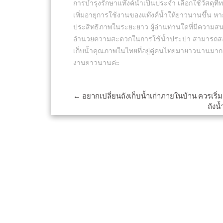
การบำรุงรักษาแท๊งค์น้ำเป็นประจำ เลือกใช้วัสดุ
เพิ่มอายุการใช้งานของแท๊งค์น้ำให้ยาวนานขึ้น หา
ประสิทธิภาพในระยะยาว ผู้อ่านท่านใดที่มีความสนใจ
อำนวยความสะดวกในการใช้น้ำประปา สามารถสอบถ
เก็บน้ำคุณภาพในไทยที่อยู่คู่คนไทยมายาวนานมากก
งานยาวนานค่ะ
Post
←
อยากเปลี่ยนถังเก็บน้ำเก่าภายในบ้าน ควรเริ่
ถังน
navigation