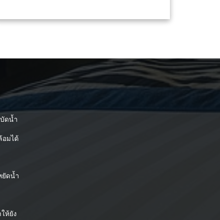
บัดน้ำ
้อมได้
ยัดน้ำ
ให้ยัง